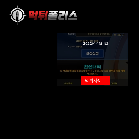
2022년 4월 1일
먹튀사이트
벳인 먹튀 bn-on.com