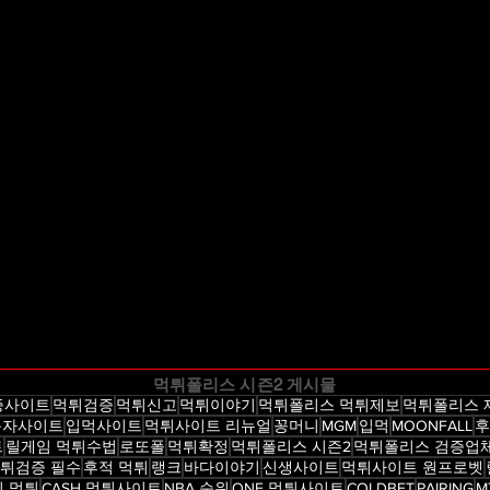
먹튀폴리스 시즌2 게시물
증사이트
먹튀검증
먹튀신고
먹튀이야기
먹튀폴리스 먹튀제보
먹튀폴리스 
문자사이트
입먹사이트
먹튀사이트 리뉴얼
꽁머니
MGM
입먹
MOONFALL
후
트
릴게임 먹튀수법
로또폴
먹튀확정
먹튀폴리스 시즌2
먹튀폴리스 검증업
튀검증 필수
후적 먹튀
랭크
바다이야기
신생사이트
먹튀사이트 원프로벳
원 먹튀
CASH 먹튀사이트
NBA 순위
ONE 먹튀사이트
COLDBET
PAIRING
M