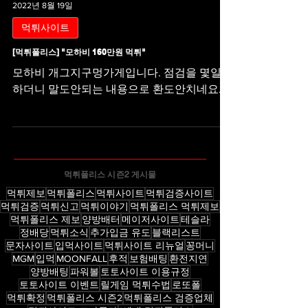
2022년 8월 19일
먹튀사이트
[먹튀폴리스] "모하비 160만원 먹튀"
모하비 개그지구멍가게입니다. 점검을 몇일씩
하더니 말도안되는 내용으로 환도안치네요.
먹튀폴리스 시즌2 게시물
먹튀제보
먹튀폴리스
먹튀사이트
먹튀검증사이트
먹튀검증
먹튀신고
먹튀이야기
먹튀폴리스 먹튀제보
먹튀폴리스 제보
양방배터
메이저사이트
테슬라
정배당
먹튀소식
추가입금 유도
블랙리스트
문자사이트
입먹사이트
먹튀사이트 리뉴얼
꽁머니
MGM
입먹
MOONFALL
후적
보험배팅
환전지연
양방배팅
파워볼
토토사이트 이용규정
토토사이트 이벤트
릴게임 먹튀수법
로또폴