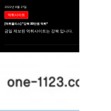
2022년 8월 27일
먹튀사이트
[먹튀폴리스] "강북 33만원 먹튀"
금일 제보된 먹튀사이트는 강북 입니다.