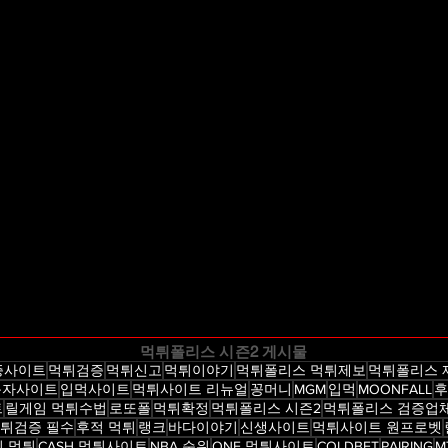
먹튀폴리스 시즌2 게시물
증사이트
먹튀검증
먹튀신고
먹튀이야기
먹튀폴리스 먹튀제보
먹튀폴리스 
문자사이트
입먹사이트
먹튀사이트 리뉴얼
꽁머니
MGM
입먹
MOONFALL
후
트
릴게임 먹튀수법
로또폴
먹튀확정
먹튀폴리스 시즌2
먹튀폴리스 검증업
튀검증 필수
후적 먹튀
랭크
바다이야기
신생사이트
먹튀사이트 원프로벳
원 먹튀
CASH 먹튀사이트
NBA 순위
ONE 먹튀사이트
COLDBET
PAIRING
M