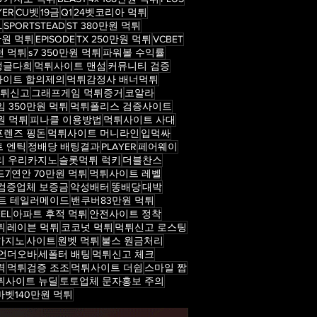
YER
CU벳
19금
Q1
24벳코리아 먹튀
L
SPORTSTEAD
ST 380만원 먹튀
0만원 먹튀
EPISODE
TX 250만원 먹튀
VCBET
천 먹튀
s7 350만원 먹튀
파워볼 수익률
탱글다희
먹튀사이트 맨섬
커뮤니티 검증
사이트 합의제의
먹튀감정사 배너먹튀
먹튀신고
그래프게임 먹튀증거
코알라
 350만원 먹튀
먹튀폴리스 검증사이트
만원 먹튀
피나클 이용방법
먹튀사이트 사대
프렌즈 핑돈
먹튀사이트 머니라인
입먹싸
 엔틱
정배당 배팅결과
PLAYER
페어웨이
리 우리카지노
슬롯먹튀 럭키
더블찬스
드7
연안 70만원 먹튀
먹튀사이트 레벨
검증업체 보증금
악성배터
똥배당
대박
트 테일러메이드
밴쿠버83만원 먹튀
EL
아파트 후적 먹튀
안전사이트 정착
튀
레이븐 먹튀
코코넛 먹튀
먹튀신고 로스팅
카지노
사이트
원벳 먹튀
불스 원금처리
언더오바
세폴터 배팅
먹튀신고 체크
력
먹튀검증 조조
먹튀사이트 더쉼
스마일 짭
튀사이트 뉴딜
토토업체 문자홍보 주의
바벳140만원 먹튀