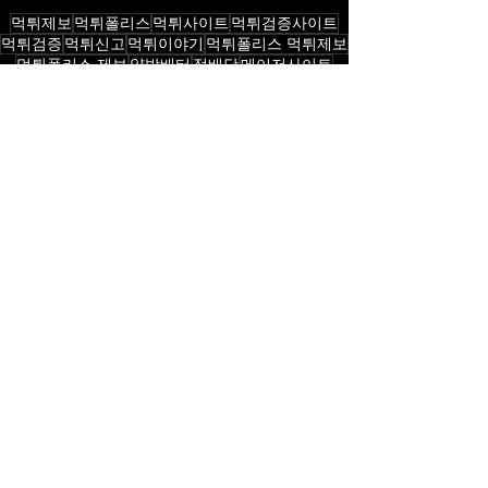
먹튀폴리스 시즌2 게시물
먹튀제보
먹튀폴리스
먹튀사이트
먹튀검증사이트
먹튀검증
먹튀신고
먹튀이야기
먹튀폴리스 먹튀제보
먹튀폴리스 제보
양방배터
정배당
메이저사이트
블랙리스트
먹튀소식
추가입금 유도
테슬라
문자사이트
입먹사이트
먹튀사이트 리뉴얼
로또폴
꽁머니
입먹
MGM
MOONFALL
보험배팅
환전지연
양방배팅
파워볼
토토사이트 이용규정
토토사이트 이벤트
릴게임 먹튀수법
먹튀확정
먹튀폴리스 시즌2
먹튀폴리스 검증업체
먹튀사이트 코카콜라
1세대 먹튀폴리스
후적
먹튀사이트 로스팅
먹튀사이트 메이저
먹튀검증 필수
후적 먹튀
랭크
바다이야기
신생사이트
먹튀사이트 원프로벳
릴게임 피해사례
라베
검증절차
HOTEL
BBC먹튀 피해자
kcasino 먹튀
kcc 먹튀
7스포츠 193만원 먹튀
betting
LTE
LVBET
BKOREA
M7카지노 287만원 먹튀
HASHGAME
BBC 먹튀제보
jjin 먹튀사이트
4x 168만원 먹튀
kcc 182만원 먹튀
BEAST
leadbet 먹튀
24벳 코리아 양방드립
LTE먹튀제보
betwiz
M7 원금먹튀
A-YO카지노
M7카지노 먹튀
C&R 165만원 먹튀
macau 530만원 먹튀
major
19금
24벳코리아 먹튀
A1카지노 먹튀사이트