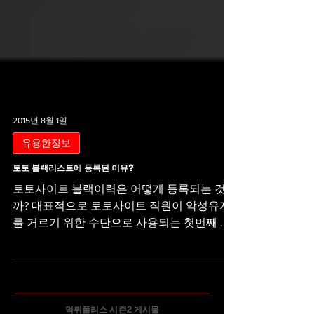
2015년 8월 1일
유용한정보
토토 블랙리스트에 등록된 이유?
토토사이트 블랙이력은 어떻게 등록되는 것일
까? 대표적으로 토토사이트 직원이 악성유저
를 거르기 위한 수단으로 사용되는 첫번째 도
구가 '로얄클럽' 입니다. 이 사이트는 토토사이
트의 관리자격이 확인되어야 가입승인이 가능
하며, 이렇게 승인된 회원들이 서로 모