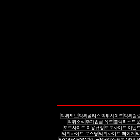
먹튀제보
먹튀폴리스
먹튀사이트
먹튀검
먹튀소식
추가입금 유도
블랙리스트
토토사이트 이용규정
토토사이트 이벤
먹튀사이트 로스팅
먹튀사이트 메이저
먹
BKOREA
MGM카지노
MVP
7스포츠 193만