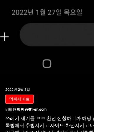
2022년 2월 3일
먹튀사이트
비비안 먹튀 vv01-en.com
쓰레기 새기들 ㅋㅋ 환전 신청하니까 해당 단