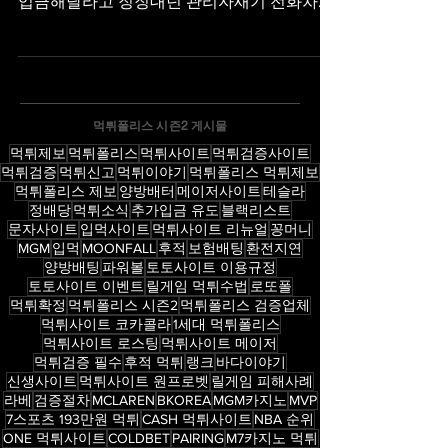
톡방에서 추방시키고 사이트 차단시키고 매일
입금해달라고 징징대던 관리자새기 전화차단
무슨 보증금 3억들어간사이트라고 입방정 떨
더만 10만원씩 소액으로 다폴더 던져주던 사
이트엿는데 연타로 쳐맞으니까 환전
먹튀폴리스 시즌2 게시물
먹튀제보
먹튀폴리스
먹튀사이트
먹튀검증사이트
먹튀검증
먹튀신고
먹튀이야기
먹튀폴리스 먹튀제보
먹튀폴리스 제보
양방배터
메이저사이트
테슬라
정배당
먹튀소식
추가입금 유도
블랙리스트
문자사이트
입먹사이트
먹튀사이트 리뉴얼
꽁머니
MGM
입먹
MOONFALL
후적
보험배팅
환전지연
양방배팅
파워볼
토토사이트 이용규정
토토사이트 이벤트
릴게임 먹튀수법
로또폴
먹튀확정
먹튀폴리스 시즌2
먹튀폴리스 검증업체
먹튀사이트 코카콜라
1세대 먹튀폴리스
먹튀사이트 로스팅
먹튀사이트 메이저
먹튀검증 필수
후적 먹튀
랭크
바다이야기
신생사이트
먹튀사이트 원프로벳
릴게임 피해사례
라베
검증절차
MCLAREN
BKOREA
MGM카지노
MVP
7스포츠 193만원 먹튀
CASH 먹튀사이트
NBA 순위