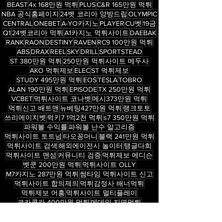
ONE 먹튀사이트
COLDBET
PAIRING
M7카지노 먹튀
BEAST
4x 168만원 먹튀
PLUS
C&R 165만원 먹튀
NBA 공식홈페이지
24벳 코리아 양방드립
OLYMPIC
CENTRAL
ONEBET
A-YO카지노
PLAYER
CU벳
19금
Q1
24벳코리아 먹튀
A1카지노 먹튀사이트
DAEBAK
RANK
RAON
DESTINY
RAVEN
RC9 100만원 먹튀
ABS
DRAX
REEL
SKY
DRILL
SPORTSTEAD
ST 380만원 먹튀
250만원 먹튀사이트 메두사
AKO 먹튀제보
ELEC
ST 먹튀제보
STUDY 495만원 먹튀
EOS
TESLA
TOBRO
ALAN 190만원 먹튀
EPISODE
TX 250만원 먹튀
VCBET
먹튀사이트 코나벳
메시373만원 먹튀
먹튀신고 배트맨
뉴베팅427만원 먹튀
랭크토토
쓰리에이치벳
럭키7 1억2천 먹튀
s7 350만원 먹튀
파워볼 수익률
파워볼 난수 알고리즘
먹튀사이트 토트넘
타오꽁머니
블랙 241만원 먹튀
먹튀사이트 검색
해외에이전시 놀이터
탱글다희
먹튀사이트 맨섬
커뮤니티 검증
먹튀제보 에디슨
벳쿤 200만원 먹튀
먹튀사이트 OLLY
M7카지노 287만원 먹튀
썸타임 먹튀사이트 신고
먹튀사이트 합의제의
먹튀감정사 배너먹튀
먹튀제보 어흥
먹튀사이트 멀티플레이
코카콜라 400만원 먹튀
메데인 지연먹튀