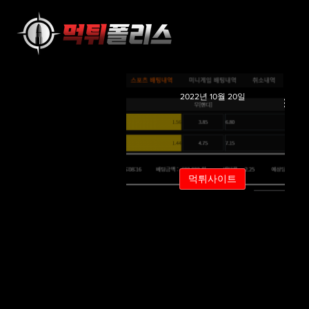
2022년 10월 20일
먹튀사이트
[먹튀폴리스] "백년 255만원 먹튀"