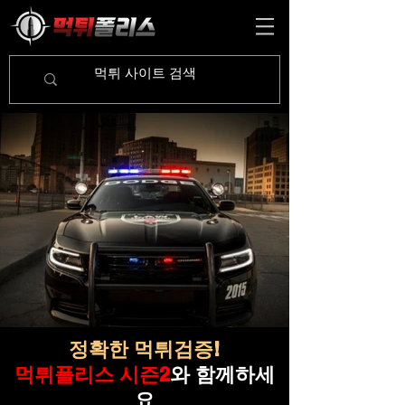
정확한 먹튀검증!
먹튀폴리스 시즌2
와 함께하세
요